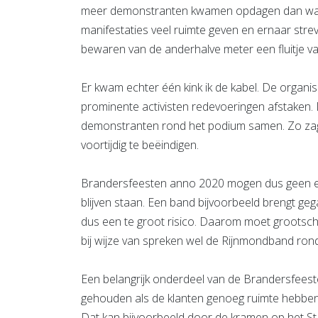
meer demonstranten kwamen opdagen dan was 
manifestaties veel ruimte geven en ernaar str
bewaren van de anderhalve meter een fluitje v
Er kwam echter één kink ik de kabel. De organi
prominente activisten redevoeringen afstaken
demonstranten rond het podium samen. Zo zag 
voortijdig te beëindigen.
Brandersfeesten anno 2020 mogen dus geen ele
blijven staan. Een band bijvoorbeeld brengt g
dus een te groot risico. Daarom moet grootsch
bij wijze van spreken wel de Rijnmondband ron
Een belangrijk onderdeel van de Brandersfeest
gehouden als de klanten genoeg ruimte hebbe
Dat kan bijvoorbeeld door de kramen op het Sta