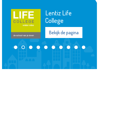
Sir Winston Fun
& Games
Schiedam
Bekijk de pagina