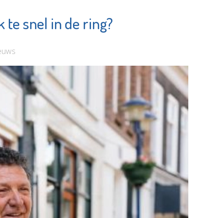
te snel in de ring?
Lentiz Life
orggroep
College
e pagina
euws
Bekijk de pagina