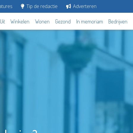
tures
Tip de redactie
Adverteren
Uit
Winkelen
Wonen
Gezond
In memoriam
Bedrijven