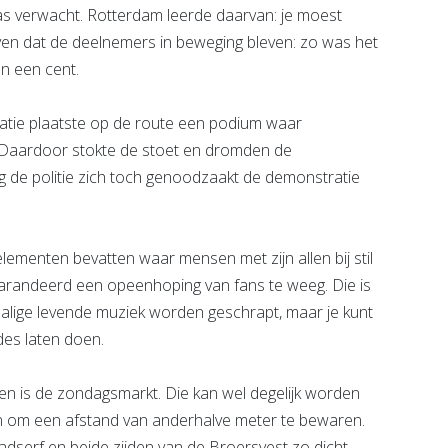
verwacht. Rotterdam leerde daarvan: je moest
even dat de deelnemers in beweging bleven: zo was het
an een cent.
satie plaatste op de route een podium waar
. Daardoor stokte de stoet en dromden de
de politie zich toch genoodzaakt de demonstratie
menten bevatten waar mensen met zijn allen bij stil
egarandeerd een opeenhoping van fans te weeg. Die is
alige levende muziek worden geschrapt, maar je kunt
des laten doen.
en is de zondagsmarkt. Die kan wel degelijk worden
n om een afstand van anderhalve meter te bewaren.
dserf en beide zijden van de Broersvest zo dicht