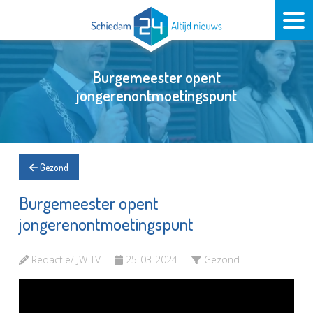
Burgemeester opent
jongerenontmoetingspunt
Gezond
Burgemeester opent
jongerenontmoetingspunt
Redactie/ JW TV
25-03-2024
Gezond