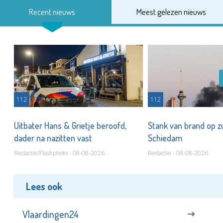
Recent nieuws
Meest gelezen nieuws
112
112
Uitbater Hans & Grietje beroofd,
Stank van brand op zu
dader na nazitten vast
Schiedam
Redactie/Flashphoto - 08-08-2026
Redactie - 08-08-2026
Lees ook
Vlaardingen24