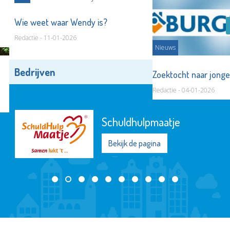
Wie weet waar Wendy is?
Redactie - 11-01-2026
Nieuws
Bedrijven
Alle bedrijven
Zoektocht naar jong
Redactie - 04-01-2026
Schuldhulpmaatje
Bekijk de pagina