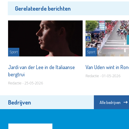
Gerelateerde berichten
Sport
Sport
n
Jardi van der Lee in de Italiaanse
Van Uden wint in Ron
bergtrui
Redactie - 01-05-2026
Redactie - 25-05-2026
Bedrijven
Alle bedrijven