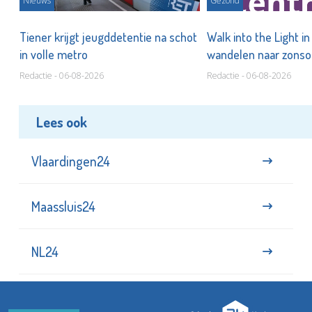
Nieuws
Gezond
Tiener krijgt jeugddetentie na schot
Walk into the Light i
in volle metro
wandelen naar zonso
te staan bij suïcide
Redactie - 06-08-2026
Redactie - 06-08-2026
Lees ook
Vlaardingen24
Maassluis24
NL24