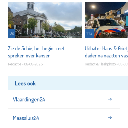
Uit
112
Zie de Schie, het begint met
Uitbater Hans & Griet
spreken over kansen
dader na nazitten va
Redactie - 08-08-2026
Redactie/Flashphoto - 08-0
Lees ook
Vlaardingen24
Maassluis24