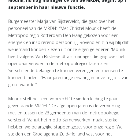
Mourik, nu nog manager ov van de MRDH, begint op 1
september in haar nieuwe functie.
Burgemeester Marja van Bijsterveldt, die gaat over het
personeel van de MRDH: “Met Christel Mourik heeft de
Metropoolregio Rotterdam Den Haag gekozen voor een
energiek en inspirerend persoon. (..) Bovendien zijn wij blij dat
we iemand konden kiezen uit onze eigen gelederen."Mourik
heeft volgens Van Bijsterveldt als manager die ging over het
openbaar vervoer in de metropoolregio laten zien
'verschillende belangen te kunnen verenigen en mensen te
kunnen binden'. "Haar jarenlange ervaring in onze regio is van
grote waarde.”
Mourik stelt het 'een voorrecht' te vinden leiding te gaan
geven aande MRDH. "De afgelopen jaren is de verbinding
met en tussen de 23 gemeenten van de metropoolregio
versterkt. Vanuit het motto Samenwerken maakt sterker
hebben we belangrijke stappen gezet voor onze regio. We
stelden een Groeiagenda Zuid-Holland vast voor het