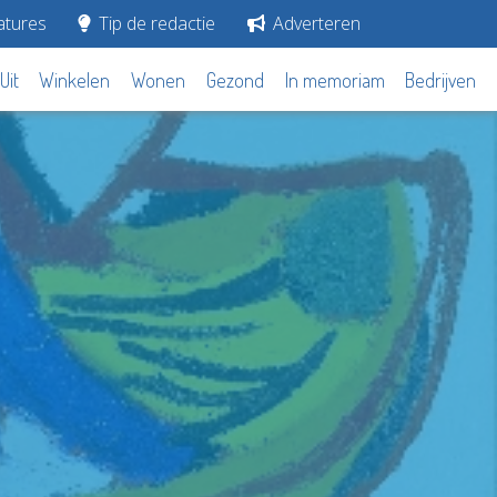
tures
Tip de redactie
Adverteren
Uit
Winkelen
Wonen
Gezond
In memoriam
Bedrijven