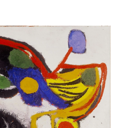
ls Park
Museum
dam
Schiedam
e pagina
Bekijk de pagina