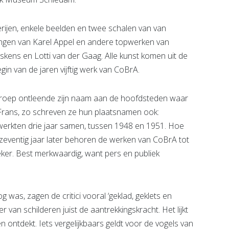
lderijen, enkele beelden en twee schalen van van
ongen van Karel Appel en andere topwerken van
kens en Lotti van der Gaag. Alle kunst komen uit de
gin van de jaren vijftig werk van CoBrA.
roep ontleende zijn naam aan de hoofdsteden waar
Frans, zo schreven ze hun plaatsnamen ook:
erkten drie jaar samen, tussen 1948 en 1951. Hoe
 zeventig jaar later behoren de werken van CoBrA tot
ker. Best merkwaardig, want pers en publiek
 was, zagen de critici vooral ‘geklad, geklets en
r van schilderen juist de aantrekkingskracht. Het lijkt
en ontdekt. Iets vergelijkbaars geldt voor de vogels van