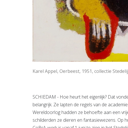
Karel Appel, Oerbeest, 1951, collectie Stedel
SCHIEDAM - Hoe heurt het eigenlijk? Dat vond
belangrijk. Ze lapten de regels van de academi
Wereldoorlog hadden ze behoefte aan een vrije 
schilderden ze dieren en fantasiewezens. Op hu
CoBrA-werk is vanaf 1 juni te zien in het Stede