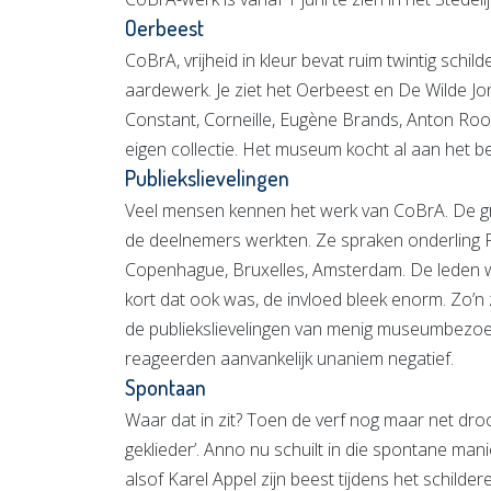
Oerbeest
CoBrA, vrijheid in kleur bevat ruim twintig schi
aardewerk. Je ziet het Oerbeest en De Wilde J
Constant, Corneille, Eugène Brands, Anton Roos
eigen collectie. Het museum kocht al aan het be
Publiekslievelingen
Veel mensen kennen het werk van CoBrA. De g
de deelnemers werkten. Ze spraken onderling 
Copenhague, Bruxelles, Amsterdam. De leden w
kort dat ook was, de invloed bleek enorm. Zo’n
de publiekslievelingen van menig museumbezoe
reageerden aanvankelijk unaniem negatief.
Spontaan
Waar dat in zit? Toen de verf nog maar net droog
geklieder’. Anno nu schuilt in die spontane manie
alsof Karel Appel zijn beest tijdens het schilder