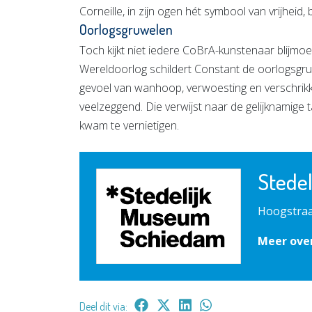
Corneille, in zijn ogen hét symbool van vrijheid,
Oorlogsgruwelen
Toch kijkt niet iedere CoBrA-kunstenaar blijm
Wereldoorlog schildert Constant de oorlogsgruwe
gevoel van wanhoop, verwoesting en verschrikkin
veelzeggend. Die verwijst naar de gelijknamige
kwam te vernietigen.
Stede
Hoogstraa
Meer ove
Deel dit via: