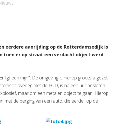
eg-
Schiedam
Nieuws
Bekijk de pagina
e pagina
en eerdere aanrijding op de Rotterdamsedijk is
n toen er op straat een verdacht object werd
r ligt een mijn". De omgeving is hierop groots afgezet.
fonisch overleg met de EOD, is na een uur besloten
 explosief, maar om een metalen object te gaan. Hierop
en met de berging van een auto, die eerder op de