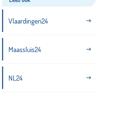
Vlaardingen24
Maassluis24
NL24
Blijf up-to-date