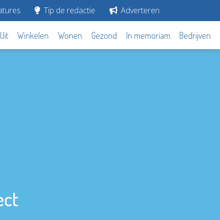
tures
Tip de redactie
Adverteren
Uit
Winkelen
Wonen
Gezond
In memoriam
Bedrijven
ect