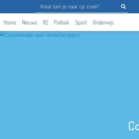
Home
Nieuws
112
Politiek
Sport
Onderwijs
Co