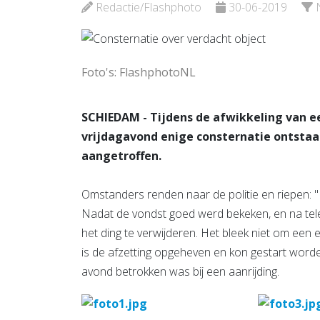
Waterw
Redactie/Flashphoto
30-06-2019
Bekijk de pagina
Noord
Bekijk d
Foto's: FlashphotoNL
SCHIEDAM - Tijdens de afwikkeling van e
vrijdagavond enige consternatie ontstaa
aangetroffen.
Omstanders renden naar de politie en riepen: "E
Nadat de vondst goed werd bekeken, en na tele
het ding te verwijderen. Het bleek niet om een
is de afzetting opgeheven en kon gestart word
avond betrokken was bij een aanrijding.