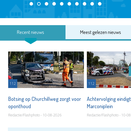
Recent nieuws
Meest gelezen nieuws
112
112
Botsing op Churchillweg zorgt voor
Achtervolging eindigt
oponthoud
Marconiplein
Redactie/Flashphoto - 10-08-2026
Redactie/Flashphoto - 10-0