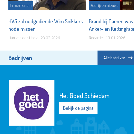
In memoriam
Bedrijven nieuws
HVS zal oudgediende Wim Snikkers
Brand bij Damen was 
node missen
Anker- en Kettingfab
Han van der Horst - 23-02-2026
Redactie - 13-01-2026
Bedrijven
Alle bedrijven
Het Goed Schiedam
Bekijk de pagina