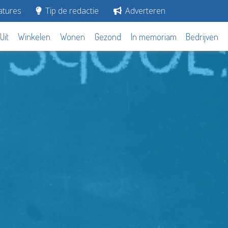
tures
Tip de redactie
Adverteren
Uit
Winkelen
Wonen
Gezond
In memoriam
Bedrijven