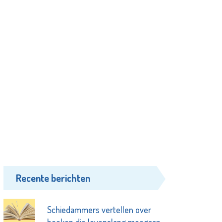
Recente berichten
Schiedammers vertellen over
boeken die levenslang meegaan