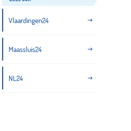
Vlaardingen24
Maassluis24
NL24
Blijf up-to-date