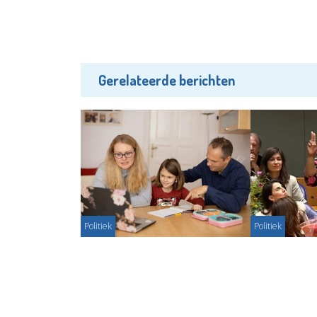
Gerelateerde berichten
Politiek
Politiek
CDA stelt vragen over
Anouschka B
thuisonderwijs en
studenten zi
leerplichtsvrijstellingen
Redactie - 2