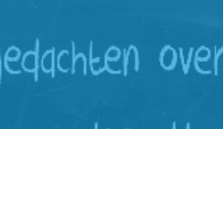
Stedelijk
bad
Gymnasium
oord