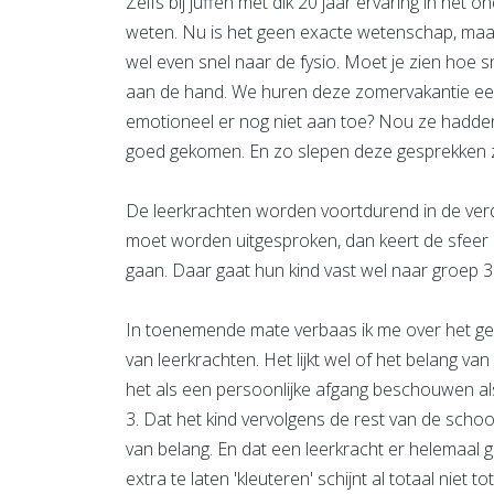
Zelfs bij juffen met dik 20 jaar ervaring in het
weten. Nu is het geen exacte wetenschap, maa
wel even snel naar de fysio. Moet je zien hoe 
aan de hand. We huren deze zomervakantie een
emotioneel er nog niet aan toe? Nou ze hadden 
goed gekomen. En zo slepen deze gesprekken z
De leerkrachten worden voortdurend in de ver
moet worden uitgesproken, dan keert de sfeer
gaan. Daar gaat hun kind vast wel naar groep 3
In toenemende mate verbaas ik me over het ge
van leerkrachten. Het lijkt wel of het belang van 
het als een persoonlijke afgang beschouwen als
3. Dat het kind vervolgens de rest van de scho
van belang. En dat een leerkracht er helemaal 
extra te laten 'kleuteren' schijnt al totaal niet 