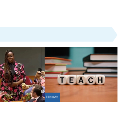
Nieuws
iekman: mbo-
Bedrijfsongeval op het
jn waardevol
Lentizcollege
1-02-2026
Han van der Horst - 14-12-2025