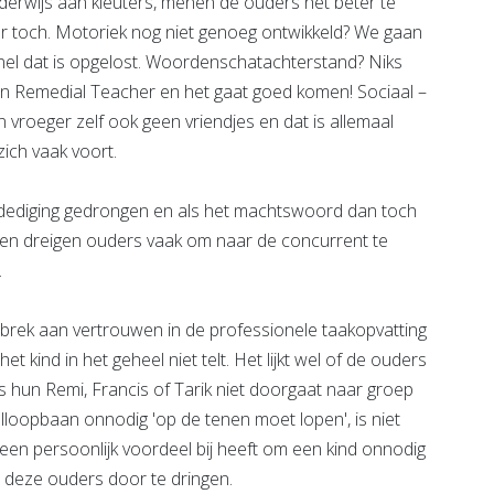
 onderwijs aan kleuters, menen de ouders het beter te
r toch. Motoriek nog niet genoeg ontwikkeld? We gaan
snel dat is opgelost. Woordenschatachterstand? Niks
 Remedial Teacher en het gaat goed komen! Sociaal –
vroeger zelf ook geen vriendjes en dat is allemaal
ich vaak voort.
dediging gedrongen en als het machtswoord dan toch
 en dreigen ouders vaak om naar de concurrent te
.
brek aan vertrouwen in de professionele taakopvatting
het kind in het geheel niet telt. Het lijkt wel of de ouders
 hun Remi, Francis of Tarik niet doorgaat naar groep
olloopbaan onnodig 'op de tenen moet lopen', is niet
geen persoonlijk voordeel bij heeft om een kind onnodig
tot deze ouders door te dringen.