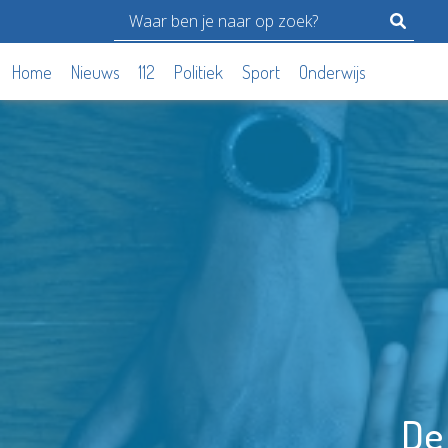
Home
Nieuws
112
Politiek
Sport
Onderwijs
De