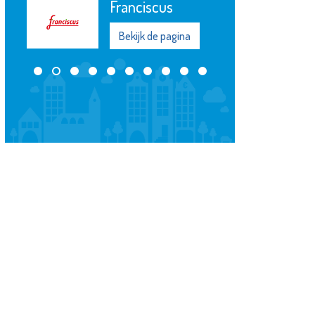
Franciscus
De Witte
Garantiemak
Bekijk de pagina
Bekijk de pagi