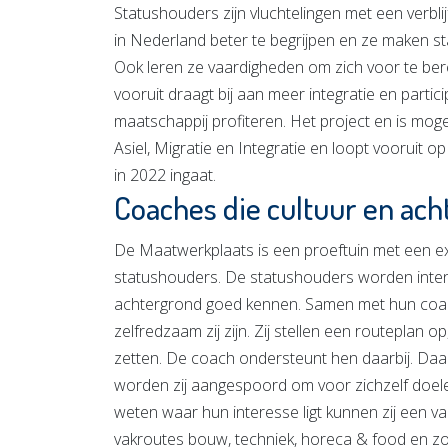
Statushouders zijn vluchtelingen met een verbli
in Nederland beter te begrijpen en ze maken st
Ook leren ze vaardigheden om zich voor te berei
vooruit draagt bij aan meer integratie en parti
maatschappij profiteren. Het project en is mog
Asiel, Migratie en Integratie en loopt vooruit 
in 2022 ingaat.
Coaches die cultuur en ac
De Maatwerkplaats is een proeftuin met een ex
statushouders. De statushouders worden inten
achtergrond goed kennen. Samen met hun coac
zelfredzaam zij zijn. Zij stellen een routeplan o
zetten. De coach ondersteunt hen daarbij. Daar
worden zij aangespoord om voor zichzelf doelen
weten waar hun interesse ligt kunnen zij een 
vakroutes bouw, techniek, horeca & food en zor