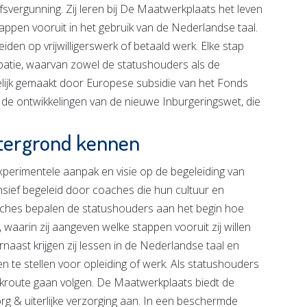
jfsvergunning. Zij leren bij De Maatwerkplaats het leven
appen vooruit in het gebruik van de Nederlandse taal.
den op vrijwilligerswerk of betaald werk. Elke stap
cipatie, waarvan zowel de statushouders als de
elijk gemaakt door Europese subsidie van het Fonds
op de ontwikkelingen van de nieuwe Inburgeringswet, die
htergrond kennen
perimentele aanpak en visie op de begeleiding van
sief begeleid door coaches die hun cultuur en
hes bepalen de statushouders aan het begin hoe
p, waarin zij aangeven welke stappen vooruit zij willen
naast krijgen zij lessen in de Nederlandse taal en
 te stellen voor opleiding of werk. Als statushouders
vakroute gaan volgen. De Maatwerkplaats biedt de
g & uiterlijke verzorging aan. In een beschermde