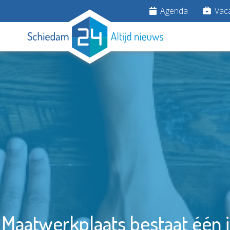
Agenda
Vaca
 Maatwerkplaats bestaat één j