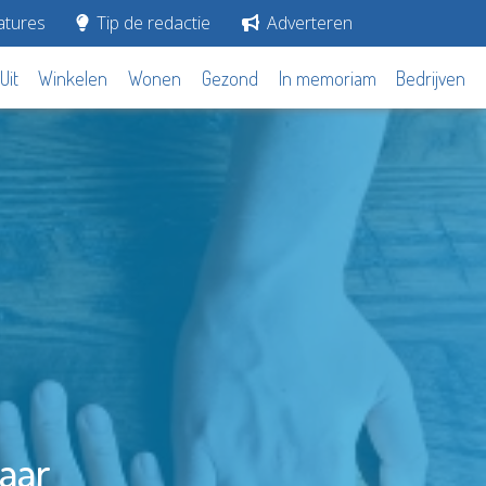
tures
Tip de redactie
Adverteren
Uit
Winkelen
Wonen
Gezond
In memoriam
Bedrijven
aar