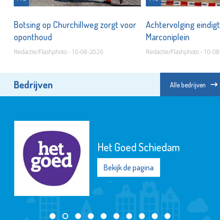
m
Botsing op Churchillweg zorgt voor
Achtervolging eindigt
oponthoud
Marconiplein
Redactie/Flashphoto - 10-08-2026
Redactie/Flashphoto - 10-0
Bedrijven
Alle bedrijven
Het Goed Schiedam
Bekijk de pagina