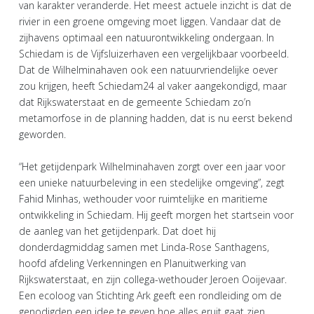
van karakter veranderde. Het meest actuele inzicht is dat de
rivier in een groene omgeving moet liggen. Vandaar dat de
zijhavens optimaal een natuurontwikkeling ondergaan. In
Schiedam is de Vijfsluizerhaven een vergelijkbaar voorbeeld.
Dat de Wilhelminahaven ook een natuurvriendelijke oever
zou krijgen, heeft Schiedam24 al vaker aangekondigd, maar
dat Rijkswaterstaat en de gemeente Schiedam zo’n
metamorfose in de planning hadden, dat is nu eerst bekend
geworden.
“Het getijdenpark Wilhelminahaven zorgt over een jaar voor
een unieke natuurbeleving in een stedelijke omgeving”, zegt
Fahid Minhas, wethouder voor ruimtelijke en maritieme
ontwikkeling in Schiedam. Hij geeft morgen het startsein voor
de aanleg van het getijdenpark. Dat doet hij
donderdagmiddag samen met Linda-Rose Santhagens,
hoofd afdeling Verkenningen en Planuitwerking van
Rijkswaterstaat, en zijn collega-wethouder Jeroen Ooijevaar.
Een ecoloog van Stichting Ark geeft een rondleiding om de
genodigden een idee te geven hoe alles eruit gaat zien.