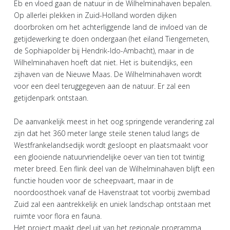
Eb en vloed gaan de natuur in de Wilhelminahaven bepalen.
Op allerlei plekken in Zuid-Holland worden dijken
doorbroken om het achterliggende land de invloed van de
getijdewerking te doen ondergaan (het eiland Tiengemeten,
de Sophiapolder bij Hendrik-Ido-Ambacht), maar in de
Wilhelminahaven hoeft dat niet. Het is buitendijks, een
zijhaven van de Nieuwe Maas. De Wilhelminahaven wordt
voor een deel teruggegeven aan de natuur. Er zal een
getijdenpark ontstaan.
De aanvankelijk meest in het oog springende verandering zal
zijn dat het 360 meter lange steile stenen talud langs de
Westfrankelandsedijk wordt gesloopt en plaatsmaakt voor
een glooiende natuurvriendelijke oever van tien tot twintig
meter breed. Een flink deel van de Wilhelminahaven blijft een
functie houden voor de scheepvaart, maar in de
noordoosthoek vanaf de Havenstraat tot voorbij zwembad
Zuid zal een aantrekkelijk en uniek landschap ontstaan met
ruimte voor flora en fauna.
Het project maakt deel uit van het regionale programma