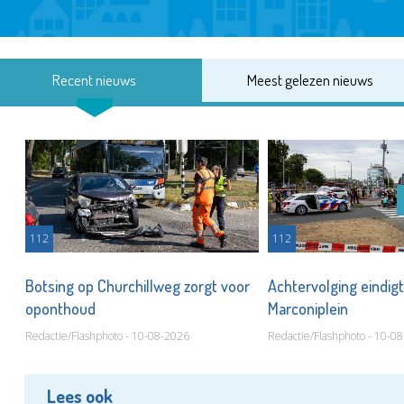
Recent nieuws
Meest gelezen nieuws
112
112
Botsing op Churchillweg zorgt voor
Achtervolging eindigt
oponthoud
Marconiplein
Redactie/Flashphoto - 10-08-2026
Redactie/Flashphoto - 10-0
Lees ook