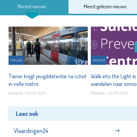
Recent nieuws
Meest gelezen nieuws
Nieuws
Gezond
Tiener krijgt jeugddetentie na schot
Walk into the Light i
in volle metro
wandelen naar zonso
te staan bij suïcide
Redactie - 06-08-2026
Redactie - 06-08-2026
Lees ook
Vlaardingen24