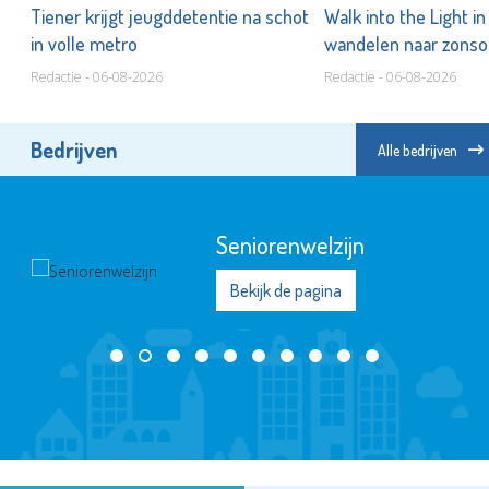
om
Tiener krijgt jeugddetentie na schot
Walk into the Light i
in volle metro
wandelen naar zonso
te staan bij suïcide
Redactie - 06-08-2026
Redactie - 06-08-2026
Bedrijven
Alle bedrijven
Seniorenwelzijn
Bekijk de pagina