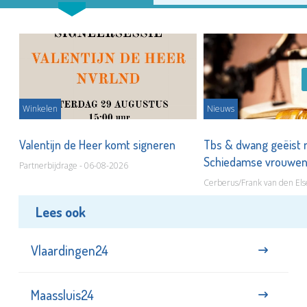
Winkelen
Nieuws
Valentijn de Heer komt signeren
Tbs & dwang geëist 
Schiedamse vrouwe
Partnerbijdrage - 06-08-2026
Cerberus/Frank van den Els
Lees ook
Vlaardingen24
Maassluis24