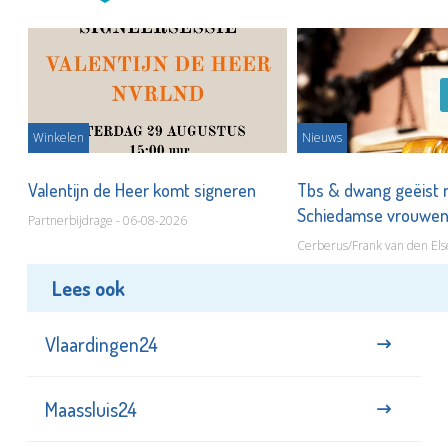
Winkelen
Nieuws
Valentijn de Heer komt signeren
Tbs & dwang geëist 
Schiedamse vrouwe
Partnerbijdrage - 06-08-2026
Cerberus/Frank van den Els
Lees ook
Vlaardingen24
Maassluis24