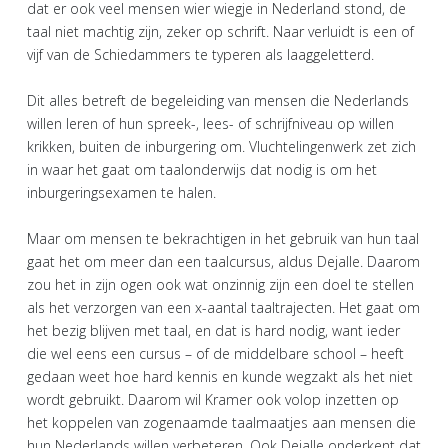
dat er ook veel mensen wier wiegje in Nederland stond, de
taal niet machtig zijn, zeker op schrift. Naar verluidt is een of
vijf van de Schiedammers te typeren als laaggeletterd.
Dit alles betreft de begeleiding van mensen die Nederlands
willen leren of hun spreek-, lees- of schrijfniveau op willen
krikken, buiten de inburgering om. Vluchtelingenwerk zet zich
in waar het gaat om taalonderwijs dat nodig is om het
inburgeringsexamen te halen.
Maar om mensen te bekrachtigen in het gebruik van hun taal
gaat het om meer dan een taalcursus, aldus Dejalle. Daarom
zou het in zijn ogen ook wat onzinnig zijn een doel te stellen
als het verzorgen van een x-aantal taaltrajecten. Het gaat om
het bezig blijven met taal, en dat is hard nodig, want ieder
die wel eens een cursus – of de middelbare school – heeft
gedaan weet hoe hard kennis en kunde wegzakt als het niet
wordt gebruikt. Daarom wil Kramer ook volop inzetten op
het koppelen van zogenaamde taalmaatjes aan mensen die
hun Nederlands willen verbeteren. Ook Dejalle onderkent dat