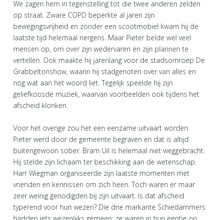
We zagen hem in tegenstelling tot die twee anderen zelden
op straat. Zware COPD beperkte al jaren zijn
bewegingsvrijheid en zonder een scootmobiel kwam hij de
laatste tijd helemaal nergens. Maar Pieter belde wel veel
mensen op, om over zijn wedervaren en zijn plannen te
vertellen. Ook maakte hij jarenlang voor de stadsomroep De
Grabbeltonshow, waarin hij stadgenoten over van alles en
nog wat aan het woord liet. Tegelijk speelde hij zijn
geliefkoosde muziek, waarvan voorbeelden ook tijdens het
afscheid klonken.
Voor het overige zou het een eenzame uitvaart worden.
Pieter werd door de gemeente begraven en dat is altijd
buitengewoon sober. Bram Uil is helemaal niet weggebracht.
Hij stelde zijn lichaam ter beschikking aan de wetenschap.
Harr Wiegman organiseerde zijn laatste momenten met
vrienden en kennissen om zich heen. Toch waren er maar
zeer weinig genodigden bij zijn uitvaart. Is dat afscheid
typerend voor hun wezen? Die drie markante Schiedammers
hadden iets wezenlijks gemeen: ze waren in hun eentje op