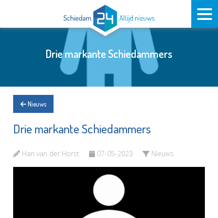
Drie markante Schiedammers
Nieuws
Drie markante Schiedammers
Han van der Horst
07-05-2023
Nieuws