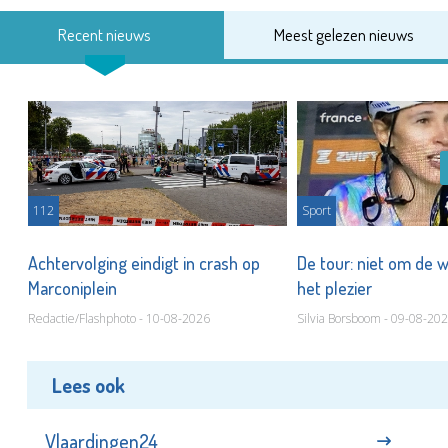
Recent nieuws
Meest gelezen nieuws
112
Sport
Achtervolging eindigt in crash op
De tour: niet om de 
Marconiplein
het plezier
Redactie/Flashphoto - 10-08-2026
Silvia Borsboom - 09-08-20
Lees ook
Vlaardingen24