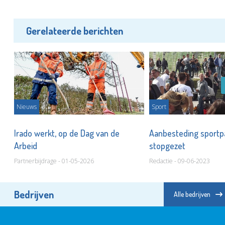
Gerelateerde berichten
Nieuws
Sport
Irado werkt, op de Dag van de
Aanbesteding sportp
en
Arbeid
stopgezet
Partnerbijdrage - 01-05-2026
Redactie - 09-06-2023
Bedrijven
Alle bedrijven