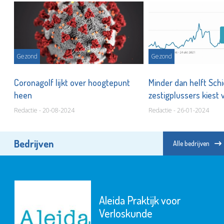
Gezond
Gezond
,
Coronagolf lijkt over hoogtepunt
Minder dan helft Sc
heen
zestigplussers kiest 
Redactie - 20-08-2024
Redactie - 26-01-2024
Bedrijven
Alle bedrijven
Aleida Praktijk voor
Verloskunde