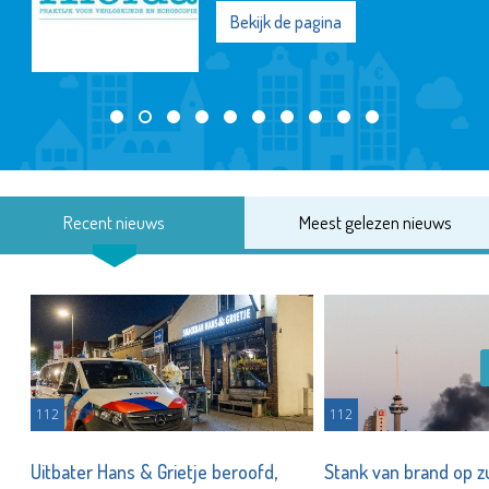
Bekijk de pagina
Recent nieuws
Meest gelezen nieuws
112
112
Uitbater Hans & Grietje beroofd,
Stank van brand op zu