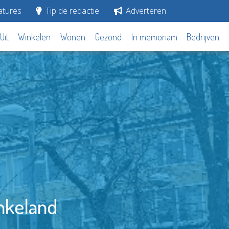
tures
Tip de redactie
Adverteren
Uit
Winkelen
Wonen
Gezond
In memoriam
Bedrijven
nkeland