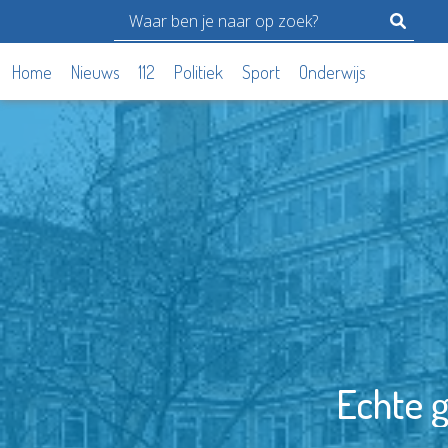
Home
Nieuws
112
Politiek
Sport
Onderwijs
Echte 