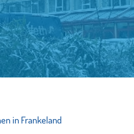
en in Frankeland
orggroep
Irado