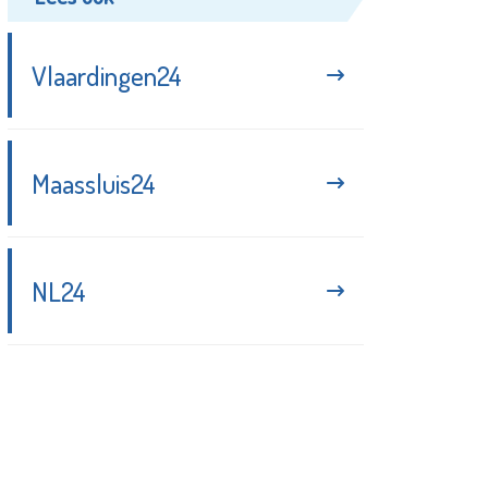
Vlaardingen24
Maassluis24
NL24
Blijf up-to-date