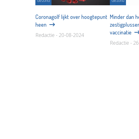
Gezond
Gezond
Coronagolf lijkt over hoogtepunt
Minder dan h
heen
zestigplusser
vaccinatie
Redactie - 20-08-2024
Redactie - 2