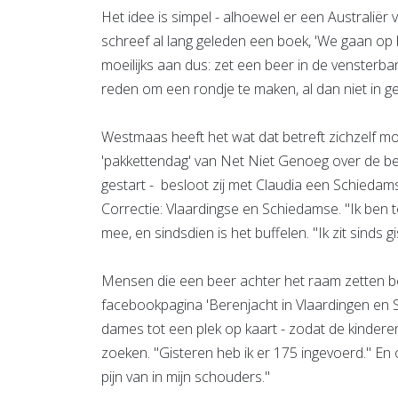
Het idee is simpel - alhoewel er een Australiër
schreef al lang geleden een boek, 'We gaan op 
moeilijks aan dus: zet een beer in de vensterba
reden om een rondje te maken, al dan niet in 
Westmaas heeft het wat dat betreft zichzelf m
'pakkettendag' van Net Niet Genoeg over de bere
gestart - besloot zij met Claudia een Schiedams
Correctie: Vlaardingse en Schiedamse. "Ik ben
mee, en sindsdien is het buffelen. "Ik zit sind
Mensen die een beer achter het raam zetten be
facebookpagina 'Berenjacht in Vlaardingen en
dames tot een plek op kaart - zodat de kindere
zoeken. "Gisteren heb ik er 175 ingevoerd." En 
pijn van in mijn schouders."