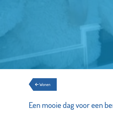
Wonen
Een mooie dag voor een be
Fundament
St.-Joz
Advies