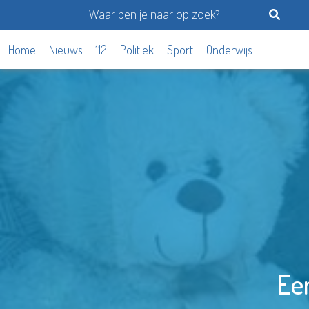
Home
Nieuws
112
Politiek
Sport
Onderwijs
Ee