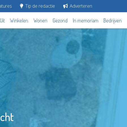
tures
Tip de redactie
Adverteren
Uit
Winkelen
Wonen
Gezond
In memoriam
Bedrijven
cht