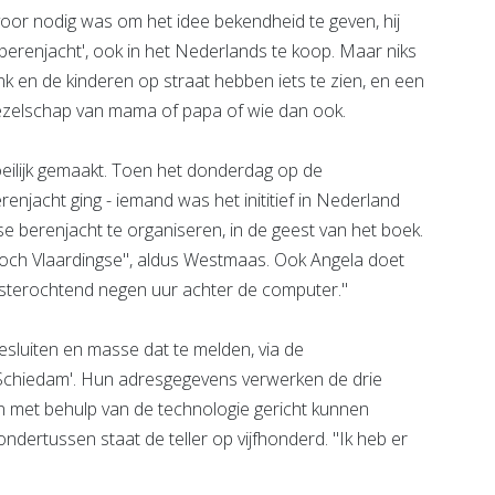
 voor nodig was om het idee bekendheid te geven, hij
berenjacht', ook in het Nederlands te koop. Maar niks
nk en de kinderen op straat hebben iets te zien, en een
gezelschap van mama of papa of wie dan ook.
oeilijk gemaakt. Toen het donderdag op de
njacht ging - iemand was het inititief in Nederland
e berenjacht te organiseren, in de geest van het boek.
 toch Vlaardingse", aldus Westmaas. Ook Angela doet
s gisterochtend negen uur achter de computer."
sluiten en masse dat te melden, via de
 Schiedam'. Hun adresgegevens verwerken de drie
n met behulp van de technologie gericht kunnen
ondertussen staat de teller op vijfhonderd. "Ik heb er