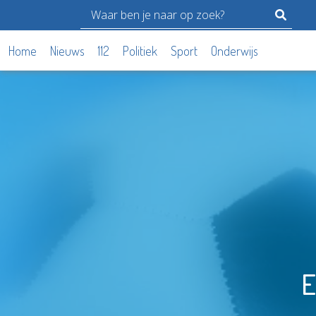
Home
Nieuws
112
Politiek
Sport
Onderwijs
E