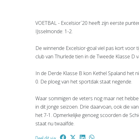
VOETBAL - Excelsior´20 heeft zijn eerste punte
IJsselmonde: 1-2.
De winnende Excelsior-goal viel pas kort voor t
club van Thurlede tien in de Tweede Klasse D 
In de Derde Klasse B kon Kethel Spaland het ni
0. De ploeg van het sportdak staat negende.
Waar sommigen de veters nog maar net hebben a
in dit jonge seizoen. Drie daarvoan, ook die va
het 7-1. Opmerkelijke genoeg scoorden de Sch
staat nu twaalfde.
Deel dit via: