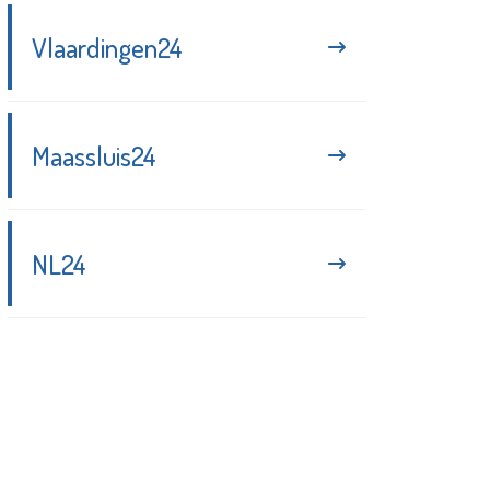
Vlaardingen24
Maassluis24
NL24
Blijf up-to-date