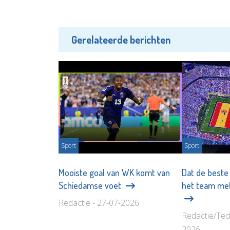
Gerelateerde berichten
Sport
Sport
Mooiste goal van WK komt van
Dat de beste
Schiedamse voet
het team met
Redactie - 27-07-2026
Redactie/Ted
2026