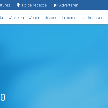
tures
Tip de redactie
Adverteren
Uit
Winkelen
Wonen
Gezond
In memoriam
Bedrijven
20