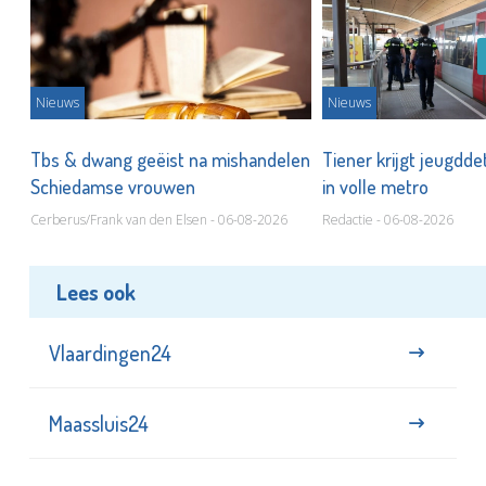
Nieuws
Nieuws
Tbs & dwang geëist na mishandelen
Tiener krijgt jeugdde
Schiedamse vrouwen
in volle metro
Cerberus/Frank van den Elsen - 06-08-2026
Redactie - 06-08-2026
Lees ook
Vlaardingen24
Maassluis24