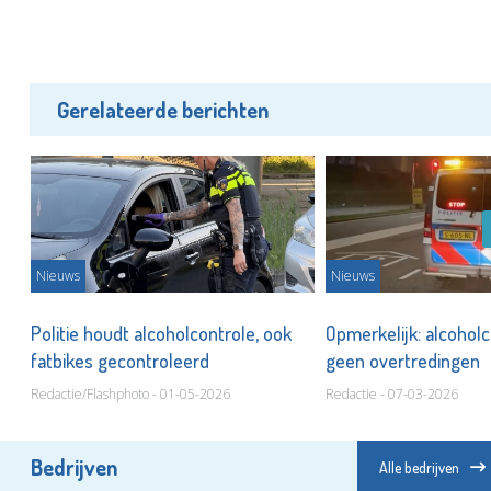
Gerelateerde berichten
Nieuws
Nieuws
Politie houdt alcoholcontrole, ook
Opmerkelijk: alcohol
fatbikes gecontroleerd
geen overtredingen
Redactie/Flashphoto - 01-05-2026
Redactie - 07-03-2026
Bedrijven
Alle bedrijven