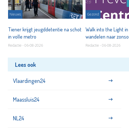
Nieuws
Gezond
Tiener krijgt jeugddetentie na schot
Walk into the Light i
in volle metro
wandelen naar zonso
te staan bij suïcide
Redactie - 06-08-2026
Redactie - 06-08-2026
Lees ook
Vlaardingen24
Maassluis24
NL24