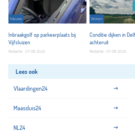
Nieuws
Wonen
Inbraakgolf op parkeerplaats bij
Conditie dijken in Del
Vijfsluizen
achteruit
Redactie - 07-08-2026
Redactie - 07-08-2026
Lees ook
Vlaardingen24
Maassluis24
NL24