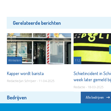
Gerelateerde berichten
Winkelen
112
 op
Kapper wordt barista
Schietincident in Sc
week later gemeld bij
Redactie/Jan Schrijver - 11-04-2025
Redactie - 18-03-2025
Bedrijven
Alle bedrijven