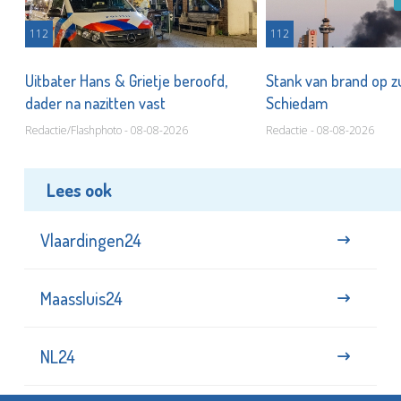
112
112
Uitbater Hans & Grietje beroofd,
Stank van brand op zu
dader na nazitten vast
Schiedam
Redactie/Flashphoto - 08-08-2026
Redactie - 08-08-2026
Lees ook
Vlaardingen24
Maassluis24
NL24