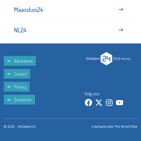
Maassluis24
NL24
Adverteren
Contact
Privacy
Volg ons:
Disclaimer
© 2026 - Schiedam24
Crealisatie door
The MindOffice