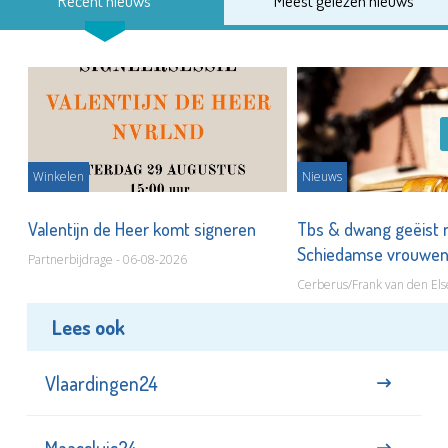
Recent nieuws
Meest gelezen nieuws
Winkelen
Nieuws
Valentijn de Heer komt signeren
Tbs & dwang geëist 
Schiedamse vrouwe
Partnerbijdrage - 06-08-2026
Cerberus/Frank van den Els
Lees ook
Vlaardingen24
Maassluis24