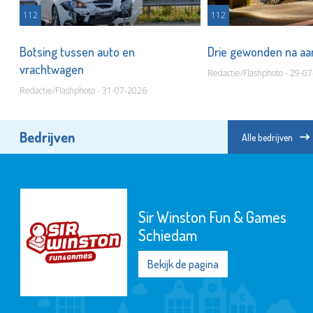
112
112
t
Botsing tussen auto en
Drie gewonden na aa
vrachtwagen
Redactie/Flashphoto - 29-0
Redactie/Flashphoto - 31-07-2026
Bedrijven
Alle bedrijven
Sir Winston Fun & Games
Schiedam
Bekijk de pagina