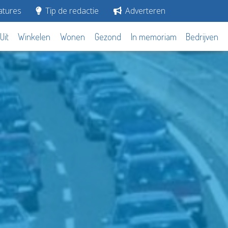
tures
Tip de redactie
Adverteren
Uit
Winkelen
Wonen
Gezond
In memoriam
Bedrijven