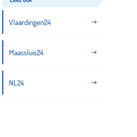
Vlaardingen24
Maassluis24
NL24
Blijf up-to-date