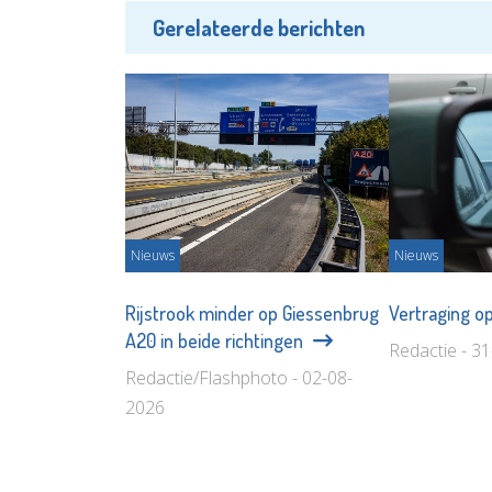
Gerelateerde berichten
Nieuws
Nieuws
Rijstrook minder op Giessenbrug
Vertraging o
A20 in beide richtingen
Redactie - 3
Redactie/Flashphoto - 02-08-
2026