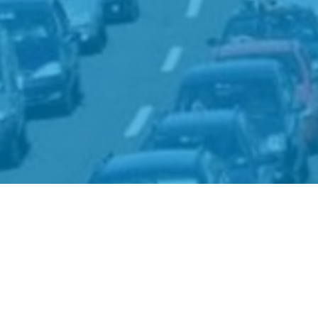
uldhulpmaatje
Het Goed
Schiedam
kijk de pagina