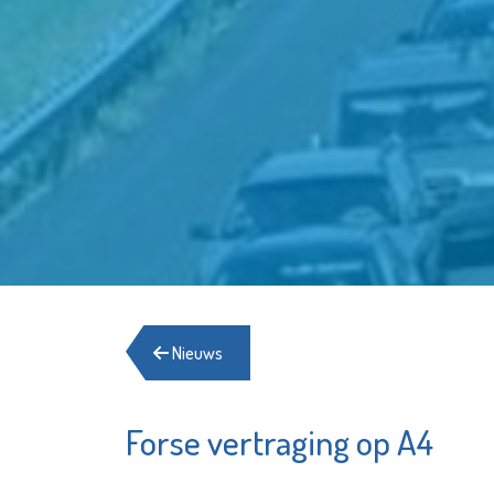
Nieuws
Forse vertraging op A4
Sch
Energiehulp
Schiedam
Be