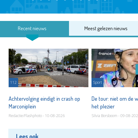
Recent nieuws
Meest gelezen nieuws
112
Sport
Achtervolging eindigt in crash op
De tour: niet om de 
Marconiplein
het plezier
Redactie/Flashphoto - 10-08-2026
Silvia Borsboom - 09-08-20
Lees ook