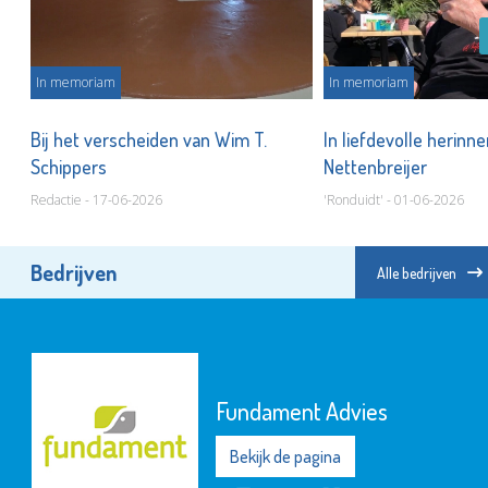
In memoriam
In memoriam
t
Bij het verscheiden van Wim T.
In liefdevolle herinne
Schippers
Nettenbreijer
Redactie - 17-06-2026
'Ronduidt' - 01-06-2026
Bedrijven
Alle bedrijven
Fundament Advies
Bekijk de pagina