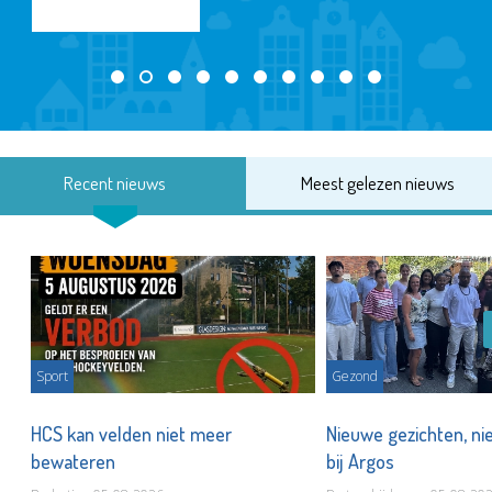
Recent nieuws
Meest gelezen nieuws
Sport
Gezond
HCS kan velden niet meer
Nieuwe gezichten, ni
bewateren
bij Argos