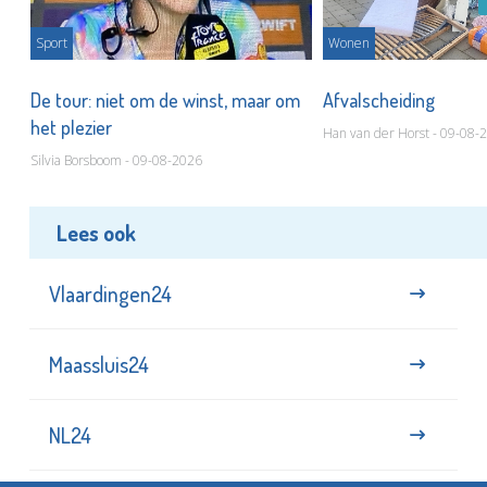
Sport
Wonen
De tour: niet om de winst, maar om
Afvalscheiding
het plezier
Han van der Horst - 09-08-
Silvia Borsboom - 09-08-2026
Lees ook
Vlaardingen24
Maassluis24
NL24