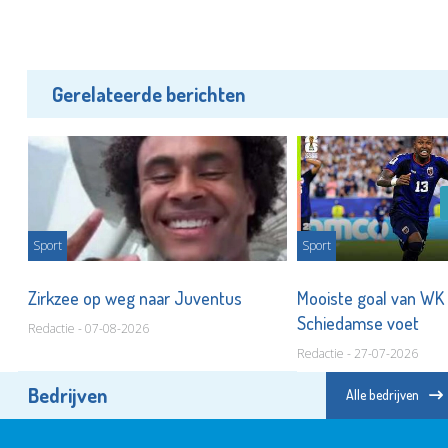
Gerelateerde berichten
Sport
Sport
t
Zirkzee op weg naar Juventus
Mooiste goal van WK
Schiedamse voet
Redactie - 07-08-2026
Redactie - 27-07-2026
Bedrijven
Alle bedrijven