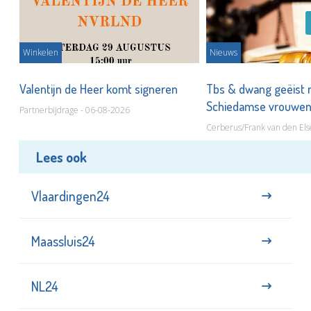
Winkelen
Nieuws
Valentijn de Heer komt signeren
Tbs & dwang geëist 
Schiedamse vrouwe
Partnerbijdrage - 06-08-2026
Cerberus/Frank van den Els
Lees ook
Vlaardingen24
Maassluis24
NL24