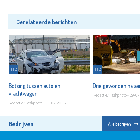
Gerelateerde berichten
112
112
t
Botsing tussen auto en
Drie gewonden na aa
vrachtwagen
Redactie/Flashphoto - 29-0
Redactie/Flashphoto - 31-07-2026
Bedrijven
Alle bedrijven