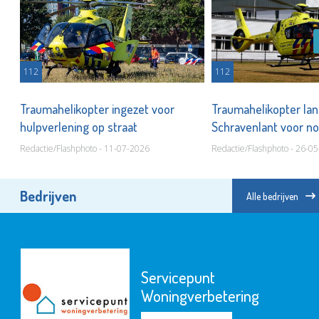
112
112
Traumahelikopter ingezet voor
Traumahelikopter land
hulpverlening op straat
Schravenlant voor no
Redactie/Flashphoto - 11-07-2026
Redactie/Flashphoto - 26-0
Bedrijven
Alle bedrijven
Servicepunt
Woningverbetering