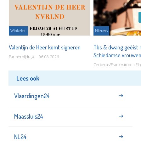
Winkelen
Nieuws
Valentijn de Heer komt signeren
Tbs & dwang geëist 
Schiedamse vrouwe
Partnerbijdrage - 06-08-2026
Cerberus/Frank van den Els
Lees ook
Vlaardingen24
Maassluis24
NL24