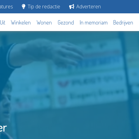
tures
Tip de redactie
Adverteren
Uit
Winkelen
Wonen
Gezond
In memoriam
Bedrijven
er