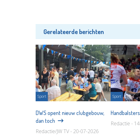
Gerelateerde berichten
Sport
Sport
DWS opent nieuw clubgebouw,
Handbalster
dan toch
Redactie - 1
Redactie/JW TV - 20-07-2026