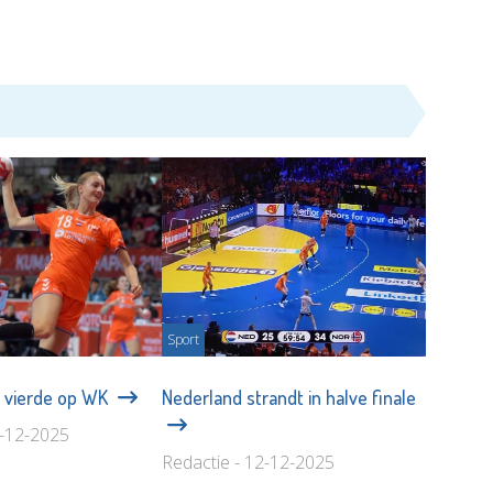
Sport
s vierde op WK
Nederland strandt in halve finale
4-12-2025
Redactie - 12-12-2025