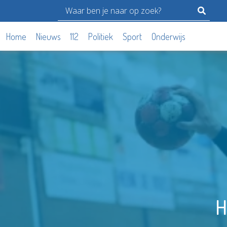
Home
Nieuws
112
Politiek
Sport
Onderwijs
H