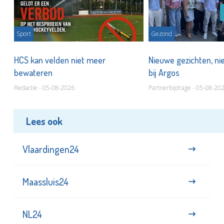
Sport
Gezond
HCS kan velden niet meer
Nieuwe gezichten, ni
bewateren
bij Argos
Redactie - 05-08-2026
Partnerbijdrage - 05-08-20
Lees ook
Vlaardingen24
Maassluis24
NL24