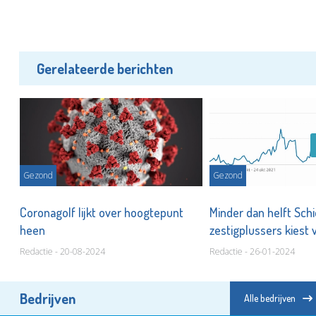
Gerelateerde berichten
Gezond
Gezond
,
Coronagolf lijkt over hoogtepunt
Minder dan helft Sc
heen
zestigplussers kiest 
Redactie - 20-08-2024
Redactie - 26-01-2024
Bedrijven
Alle bedrijven