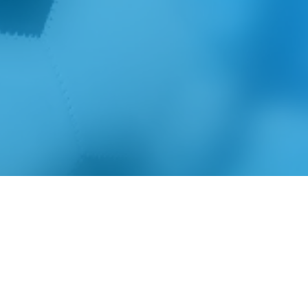
Schiedam
ad
Waterklaar
ord