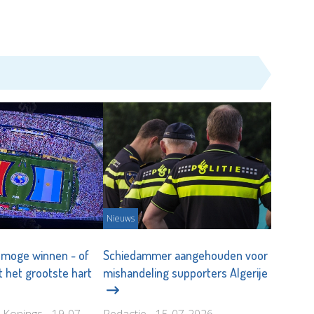
Nieuws
 moge winnen - of
Schiedammer aangehouden voor
 het grootste hart
mishandeling supporters Algerije
 Konings - 19-07-
Redactie - 15-07-2026