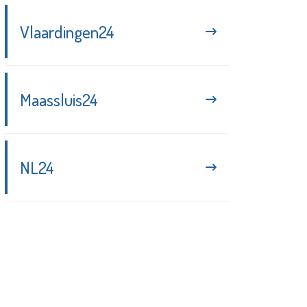
Vlaardingen24
Maassluis24
NL24
Blijf up-to-date