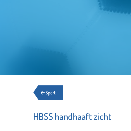
Sport
HBSS handhaaft zicht
Zwemb
Minters
Groeno