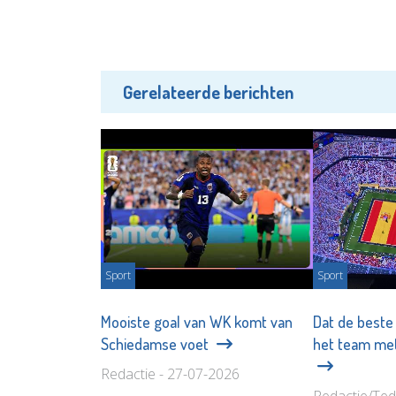
Gerelateerde berichten
Sport
Sport
Mooiste goal van WK komt van
Dat de beste
Schiedamse voet
het team met
Redactie - 27-07-2026
Redactie/Ted