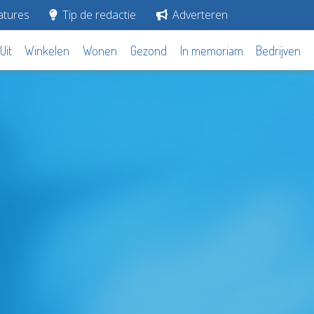
tures
Tip de redactie
Adverteren
Uit
Winkelen
Wonen
Gezond
In memoriam
Bedrijven