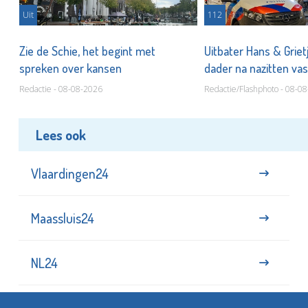
Uit
112
Zie de Schie, het begint met
Uitbater Hans & Griet
spreken over kansen
dader na nazitten va
Redactie - 08-08-2026
Redactie/Flashphoto - 08-0
Lees ook
Vlaardingen24
Maassluis24
NL24