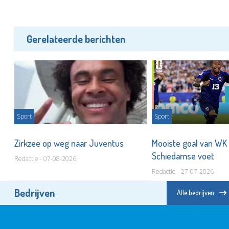
Gerelateerde berichten
Sport
Sport
t
Zirkzee op weg naar Juventus
Mooiste goal van WK
Schiedamse voet
Redactie - 07-08-2026
Redactie - 27-07-2026
Bedrijven
Alle bedrijven