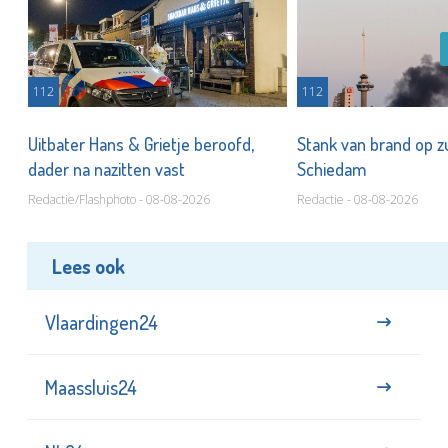
112
112
Uitbater Hans & Grietje beroofd,
Stank van brand op zu
dader na nazitten vast
Schiedam
Redactie/Flashphoto - 08-08-2026
Redactie - 08-08-2026
Lees ook
Vlaardingen24
Maassluis24