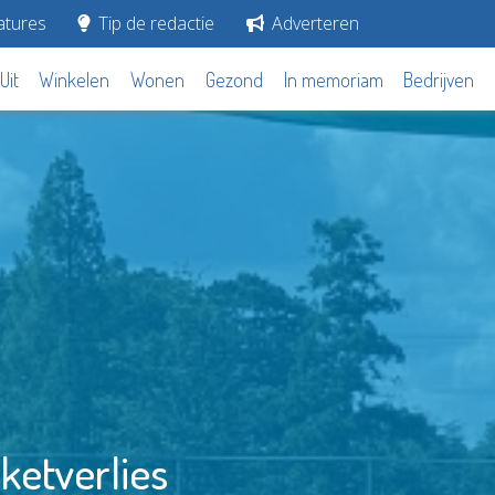
tures
Tip de redactie
Adverteren
Uit
Winkelen
Wonen
Gezond
In memoriam
Bedrijven
ketverlies