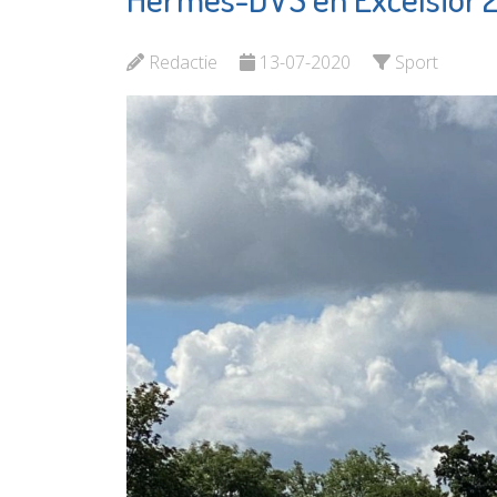
Vlaardingen
Spierin
Redactie
13-07-2020
Sport
Bekijk de pagina
Bekijk d