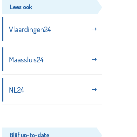
Lees ook
Vlaardingen24
Maassluis24
NL24
Blijf up-to-date