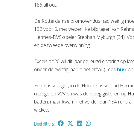
186 all out.
De Rotterdamse promovendus had weinig moeite
192 voor 5, met wezenlijke bijdragen van Rehma
Hermes-DVS-speler Stephan Myburgh (34). Voor
en de tweede overwinning.
Excelsior'20 wil dit jaar de jeugd ervaring op l
onder de twintig jaar in het elftal. (Lees
hier
ons
Een klasse lager, in de Hoofdklasse, had Her
uitzege op VVV en was de ploeg gisteren op 
batten, maar kwam niet verder dan 154 runs all
wickets.
Deel dit via: