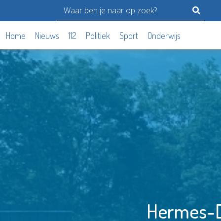
Home
Nieuws
112
Politiek
Sport
Onderwijs
Hermes-DV