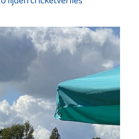
Pointer
gshoek
Bekijk de pagina
e pagina