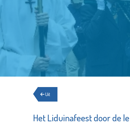
Uit
Het Liduinafeest door de l
Herbergier
YETS Fo
Schiedam