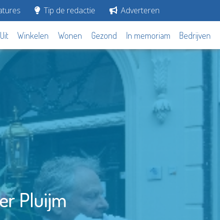
tures
Tip de redactie
Adverteren
Uit
Winkelen
Wonen
Gezond
In memoriam
Bedrijven
er Pluijm