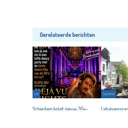
Gerelateerde berichten
Uit
Gezond
Schiedam krijgt nieuw 35+-
Liduinaproce
dancefeest in Grote Kerk
weggewees
Redactie - 31-07-2026
Redactie - 2