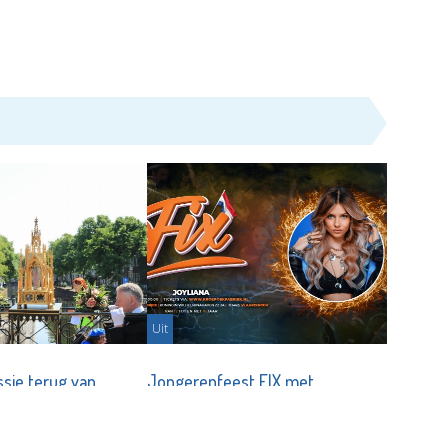
Uit
ssie terug van
Jongerenfeest FIX met
t
Kingsday-edition terug naar De
KF
7-05-2026