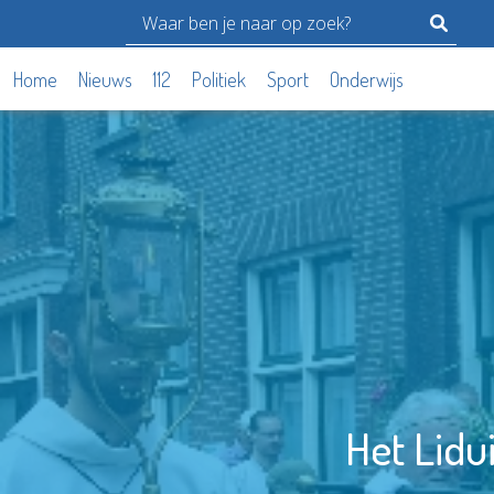
Home
Nieuws
112
Politiek
Sport
Onderwijs
Het Lidu