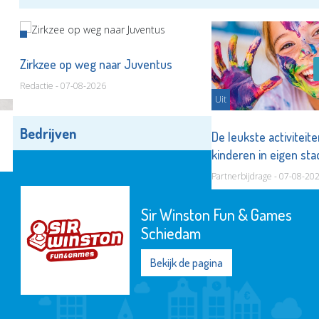
Zirkzee op weg naar Juventus
Redactie - 07-08-2026
Uit
Bedrijven
Alle bedrijven
De leukste activiteit
kinderen in eigen st
Partnerbijdrage - 07-08-20
Sir Winston Fun & Games
Schiedam
Bekijk de pagina