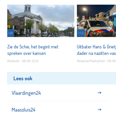
Uit
112
Zie de Schie, het begint met
Uitbater Hans & Griet
spreken over kansen
dader na nazitten va
Redactie - 08-08-2026
Redactie/Flashphoto - 08-0
Lees ook
Vlaardingen24
Maassluis24