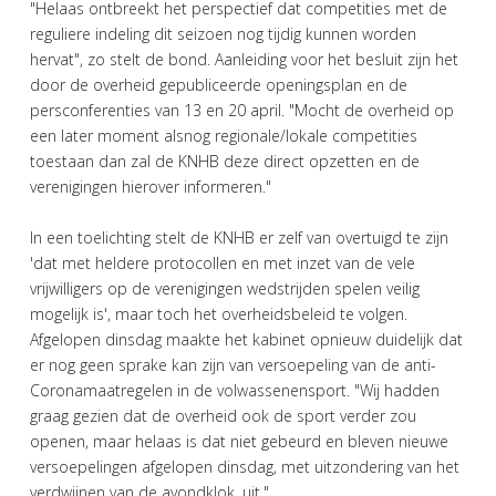
"Helaas ontbreekt het perspectief dat competities met de
reguliere indeling dit seizoen nog tijdig kunnen worden
hervat", zo stelt de bond. Aanleiding voor het besluit zijn het
door de overheid gepubliceerde openingsplan en de
persconferenties van 13 en 20 april. "Mocht de overheid op
een later moment alsnog regionale/lokale competities
toestaan dan zal de KNHB deze direct opzetten en de
verenigingen hierover informeren."
In een toelichting stelt de KNHB er zelf van overtuigd te zijn
'dat met heldere protocollen en met inzet van de vele
vrijwilligers op de verenigingen wedstrijden spelen veilig
mogelijk is', maar toch het overheidsbeleid te volgen.
Afgelopen dinsdag maakte het kabinet opnieuw duidelijk dat
er nog geen sprake kan zijn van versoepeling van de anti-
Coronamaatregelen in de volwassenensport. "Wij hadden
graag gezien dat de overheid ook de sport verder zou
openen, maar helaas is dat niet gebeurd en bleven nieuwe
versoepelingen afgelopen dinsdag, met uitzondering van het
verdwijnen van de avondklok, uit."