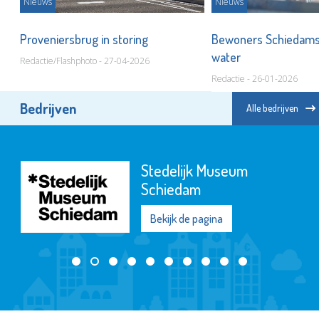
Nieuws
Nieuws
er
Proveniersbrug in storing
Bewoners Schiedam
water
Redactie/Flashphoto - 27-04-2026
Redactie - 26-01-2026
Bedrijven
Alle bedrijven
Stedelijk Museum
Schiedam
Bekijk de pagina