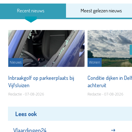
Recent nieuws
Meest gelezen nieuws
Nieuws
Wonen
Inbraakgolf op parkeerplaats bij
Conditie dijken in Del
Vijfsluizen
achteruit
Redactie - 07-08-2026
Redactie - 07-08-2026
Lees ook
Vlaardingen24