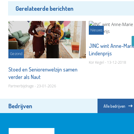
Gerelateerde berichten
Nieuws
JINC wint Anne-Marie
Lindenprijs
Gezond
Kor Kegel - 13-12-2018
Stoed en Seniorenwelzijn samen
verder als Naut
Partnerbijdrage - 23-01-2026
Bedrijven
Alle bedrijven