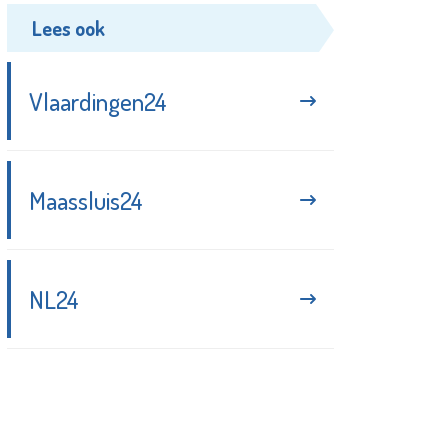
Lees ook
Vlaardingen24
Maassluis24
NL24
Blijf up-to-date