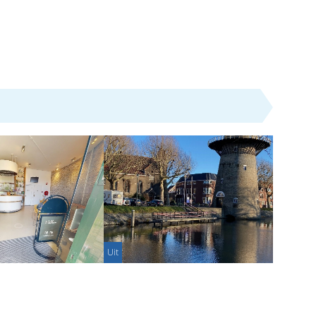
Uit
ng zoekt gebruikers
Rondvaartstichting: opstapplaats
oom
boten in het geding