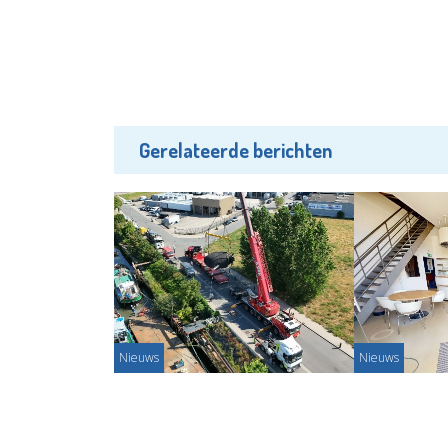
Gerelateerde berichten
Nieuws
Nieuws
Schiedamse werkplaats bezorgt
Molenstichti
molen Stavenisse vernieuwde
voor Palmb