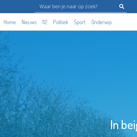
Home
Nieuws
112
Politiek
Sport
Onderwijs
In be