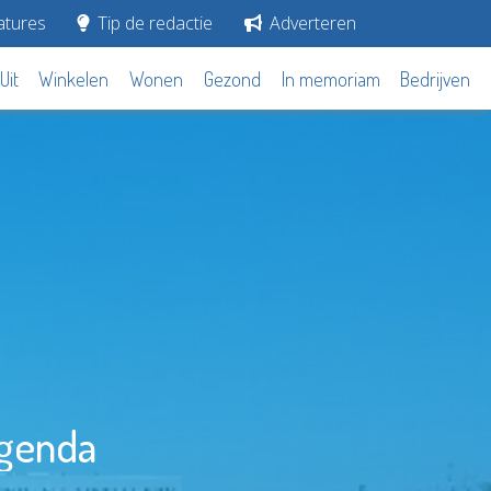
tures
Tip de redactie
Adverteren
Uit
Winkelen
Wonen
Gezond
In memoriam
Bedrijven
agenda