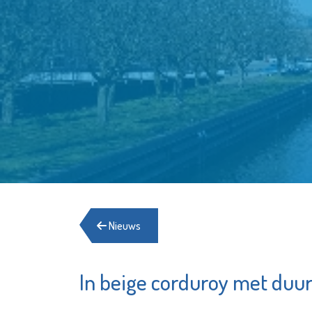
Nieuws
In beige corduroy met du
Schiedam
Stichtin
Waterklaar
Elckerly