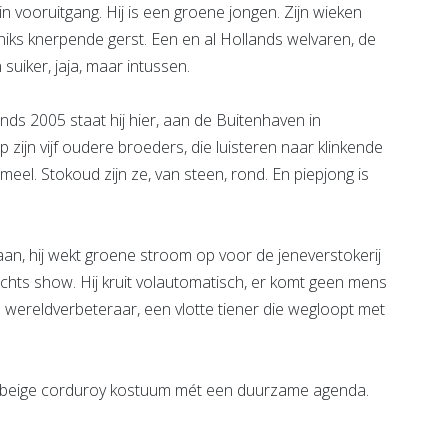
n vooruitgang. Hij is een groene jongen. Zijn wieken
niks knerpende gerst. Een en al Hollands welvaren, de
suiker, jaja, maar intussen.
nds 2005 staat hij hier, aan de Buitenhaven in
 op zijn vijf oudere broeders, die luisteren naar klinkende
el. Stokoud zijn ze, van steen, rond. En piepjong is
raan, hij wekt groene stroom op voor de jeneverstokerij
slechts show. Hij kruit volautomatisch, er komt geen mens
Een wereldverbeteraar, een vlotte tiener die wegloopt met
in beige corduroy kostuum mét een duurzame agenda.