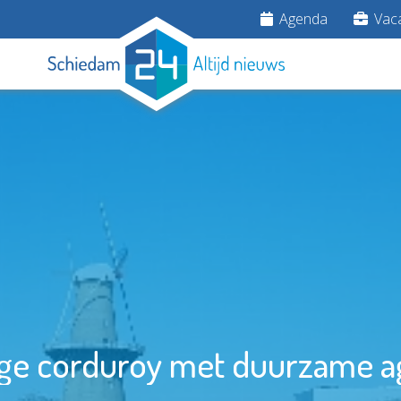
Agenda
Vaca
ige corduroy met duurzame 