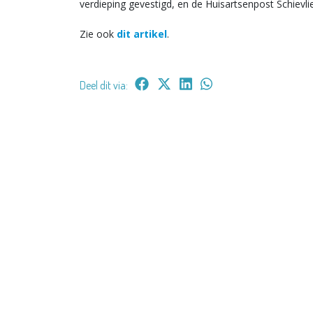
verdieping gevestigd, en de Huisartsenpost Schievli
Zie ook
dit artikel
.
Deel dit via: