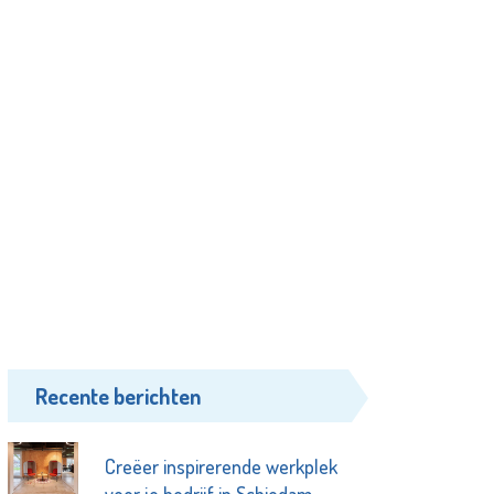
Recente berichten
Creëer inspirerende werkplek
voor je bedrijf in Schiedam