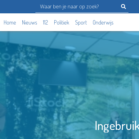
Home
Nieuws
112
Politiek
Sport
Onderwijs
Ingebrui