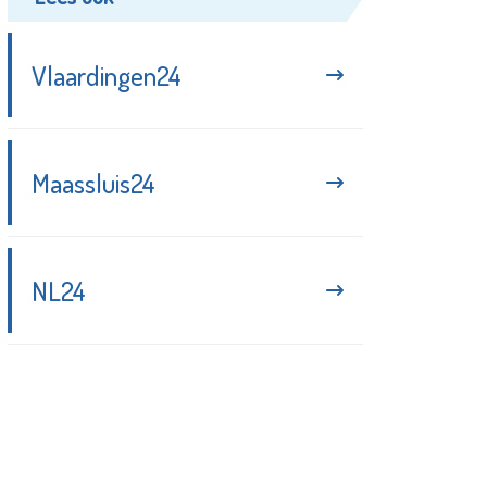
Vlaardingen24
Maassluis24
NL24
Blijf up-to-date