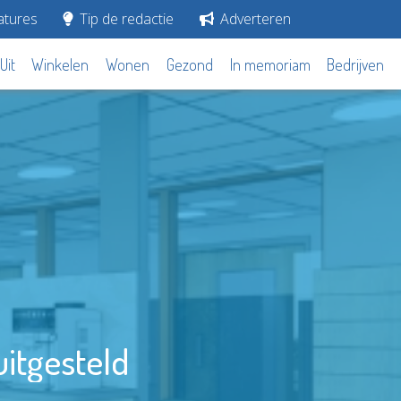
tures
Tip de redactie
Adverteren
Uit
Winkelen
Wonen
Gezond
In memoriam
Bedrijven
itgesteld