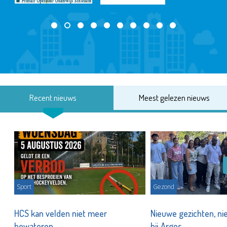
Recent nieuws
Meest gelezen nieuws
Sport
Gezond
HCS kan velden niet meer
Nieuwe gezichten, ni
bewateren
bij Argos